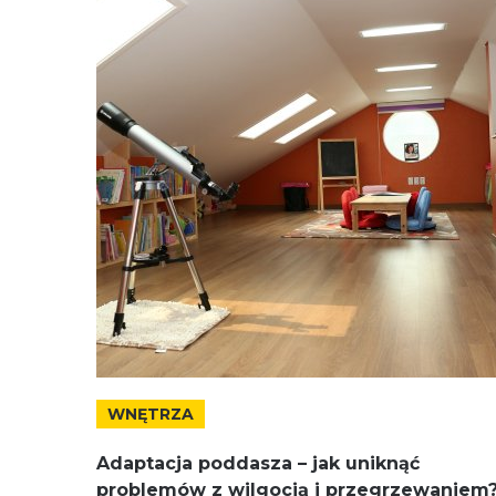
WNĘTRZA
Adaptacja poddasza – jak uniknąć
problemów z wilgocią i przegrzewaniem