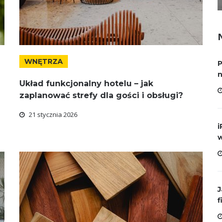
WNĘTRZA
P
n
Układ funkcjonalny hotelu – jak
zaplanować strefy dla gości i obsługi?
21 stycznia 2026
i
w
J
f