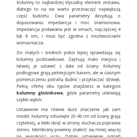
Kolumny to najbardziej słyszalny element zestawu,
dlatego to na nie warto przeznaczyć największą
część budżetu. Dwa parametry decydują o
dopasowaniu: impedancja i moc znamionowa.
Impedancja podawana jest w omach, najczęściej 4
lub 8 om, i musi być zgodna z możliwościami
wzmacniacza.
Do małych i średnich pokoi lepiej sprawdzają się
kolumny podstawkowe. Zajmują mało miejsca i
łatwiej je ustawić z dala od ściany. Kolumny
podłogowe grają pełniejszym basem, ale w ciasnym
pomieszczeniu potrafią dudnić i przytłaczać dźwięk.
Pełną ofertę obu typów znajdziesz w kategorii
kolumny głośnikowe
, gdzie parametry ułatwiają
szybki wybór.
Ustawienie ma równie duże znaczenie jak sam
model. Kolumny odsunięte 20-40 cm od ściany grają
czytelniej, a lekki skręt w stronę słuchacza poprawia
stereo. Membrany powinny znaleźć się mniej więcej
na wysokości uszu. Dobre ustawienie potrafi