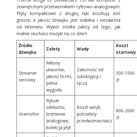
zewnętrznym przetwornikiem cyfrowo-analogowym.
Płyty kompaktowe z drugiej ręki kosztują dziś
grosze, a jakość dźwięku jest stabilna i niezależna
od internetu. Wybór źródła zależy od tego, jak
realnie słuchasz muzyki na co dzień.
Źródło
Koszt
Zalety
Wady
dźwięku
startowy
Miliony
utworów,
Zależność od
Streamer
500-1500
jakość hi-res,
subskrypcji i
sieciowy
zł
pełna
łącza
wygoda
Rytuał
odsłuchu,
Koszt winyli,
800-2000
Gramofon
brzmienie
potrzebny
zł
analogowe,
przedwzmacniacz
kolekcja płyt