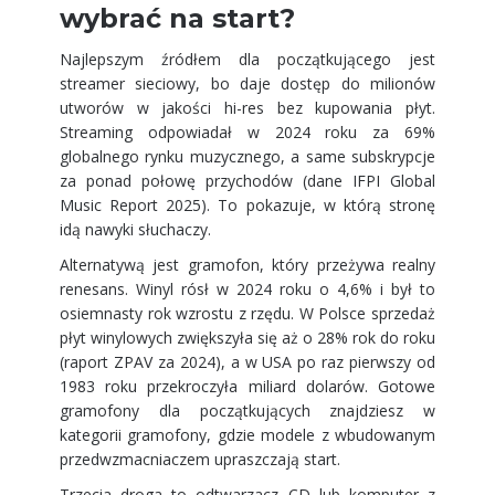
wybrać na start?
Najlepszym źródłem dla początkującego jest
streamer sieciowy, bo daje dostęp do milionów
utworów w jakości hi-res bez kupowania płyt.
Streaming odpowiadał w 2024 roku za 69%
globalnego rynku muzycznego, a same subskrypcje
za ponad połowę przychodów (dane IFPI Global
Music Report 2025). To pokazuje, w którą stronę
idą nawyki słuchaczy.
Alternatywą jest gramofon, który przeżywa realny
renesans. Winyl rósł w 2024 roku o 4,6% i był to
osiemnasty rok wzrostu z rzędu. W Polsce sprzedaż
płyt winylowych zwiększyła się aż o 28% rok do roku
(raport ZPAV za 2024), a w USA po raz pierwszy od
1983 roku przekroczyła miliard dolarów. Gotowe
gramofony dla początkujących znajdziesz w
kategorii
gramofony
, gdzie modele z wbudowanym
przedwzmacniaczem upraszczają start.
Trzecia droga to odtwarzacz CD lub komputer z