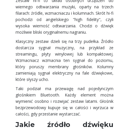
Zestaw hi-fi to układ osobnych urządzeń do
wiernego odtwarzania muzyki, oparty na trzech
filarach: źródle, wzmacniaczu i kolumnach. Skrót hi-fi
pochodzi od angielskiego "high fidelity", czyli
wysoka wierność odtwarzania. Chodzi o dźwięk
możliwie bliski oryginalnemu nagraniu.
Klasyczny zestaw dzieli się na trzy pudełka. Źródło
dostarcza sygnał muzyczny, na przykład ze
streamingu, płyty winylowej lub kompaktowej.
Wzmacniacz wzmacnia ten sygnał do poziomu,
który poruszy membrany głośników. Kolumny
zamieniają sygnał elektryczny na fale dźwiękowe,
które słyszy ucho.
Taki podział ma przewagę nad pojedynczym
głośnikiem Bluetooth. Każdy element można
wymienić osobno i rozwijać zestaw latami. Głośnik
bezprzewodowy kupuje się w całości i wyrzuca w
całości, gdy przestanie wystarczać.
Jakie źródło dźwięku