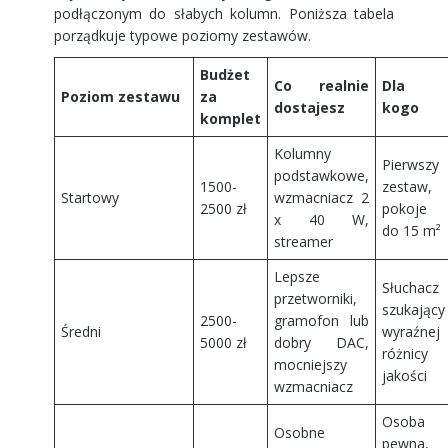
podłączonym do słabych kolumn. Poniższa tabela
porządkuje typowe poziomy zestawów.
Budżet
Co realnie
Dla
Poziom zestawu
za
dostajesz
kogo
komplet
Kolumny
Pierwszy
podstawkowe,
1500-
zestaw,
Startowy
wzmacniacz 2
2500 zł
pokoje
x 40 W,
do 15 m²
streamer
Lepsze
Słuchacz
przetworniki,
szukający
2500-
gramofon lub
Średni
wyraźnej
5000 zł
dobry DAC,
różnicy
mocniejszy
jakości
wzmacniacz
Osoba
Osobne
pewna,