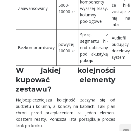
komponenty
5000-
że hi-fi
Zaawansowany
wyższej klasy,
10000 zł
zostaje z
kolumny
nią na
podłogowe
lata
Sprzęt z
Audiofil
segmentu hi-
powyżej
budujący
Bezkompromisowy
end dobierany
10000 zł
docelowy
pod akustykę
system
pokoju
W jakiej kolejności
kupować elementy
zestawu?
Najbezpieczniejsza kolejność zaczyna się od
budżetu i kolumn, a kończy na kablach. Taki plan
chroni przed przepłaceniem za jeden element
kosztem reszty. Poniższa lista porządkuje proces
krok po kroku.