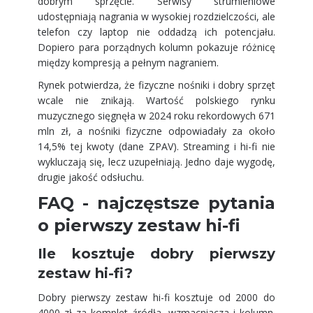
dobrym sprzęcie. Serwisy strumieniowe
udostępniają nagrania w wysokiej rozdzielczości, ale
telefon czy laptop nie oddadzą ich potencjału.
Dopiero para porządnych kolumn pokazuje różnicę
między kompresją a pełnym nagraniem.
Rynek potwierdza, że fizyczne nośniki i dobry sprzęt
wcale nie znikają. Wartość polskiego rynku
muzycznego sięgnęła w 2024 roku rekordowych 671
mln zł, a nośniki fizyczne odpowiadały za około
14,5% tej kwoty (dane ZPAV). Streaming i hi-fi nie
wykluczają się, lecz uzupełniają. Jedno daje wygodę,
drugie jakość odsłuchu.
FAQ - najczęstsze pytania
o pierwszy zestaw hi-fi
Ile kosztuje dobry pierwszy
zestaw hi-fi?
Dobry pierwszy zestaw hi-fi kosztuje od 2000 do
4000 zł za komplet źródła, wzmacniacza i kolumn.