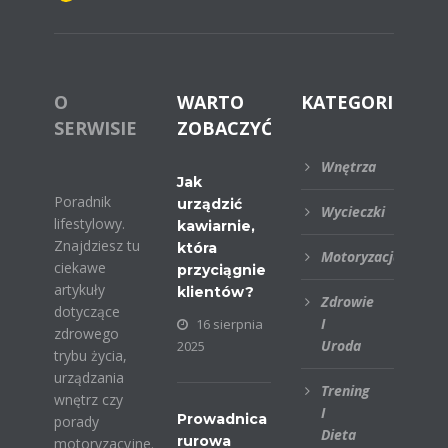
O
WARTO
KATEGORIE
SERWISIE
ZOBACZYĆ
Wnętrza
Jak
Poradnik
urządzić
Wycieczki
lifestylowy.
kawiarnie,
Znajdziesz tu
która
Motoryzacja
ciekawe
przyciągnie
artykuły
klientów?
Zdrowie
dotyczące
I
16 sierpnia
zdrowego
Uroda
2025
trybu życia,
urządzania
Trening
wnętrz czy
I
Prowadnica
porady
Dieta
rurowa
motoryzacyjne.