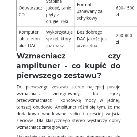
Stabilna
Format
Odtwarzacz
jakość, tanie
600-1500
uznawany za
CD
płyty z
zł
schyłkowy
drugiej ręki
Komputer
Wykorzystuje
Bez dobrego
200-800
lub telefon
sprzęt, który
DAC jakość jest
zł
plus DAC
już masz
przeciętna
Wzmacniacz czy
amplituner - co kupić do
pierwszego zestawu?
Do pierwszego zestawu stereo najlepiej pasuje
wzmacniacz zintegrowany, bo łączy
przedwzmacniacz i końcówkę mocy w jednej,
tańszej obudowie. Amplituner różni się tym, że ma
dodatkowo wbudowane radio i częściej wejścia
sieciowe. Dla klasycznego stereo wystarczy dobry
wzmacniacz zintegrowany.
Najważniejszy parametr to moc dopasowana do